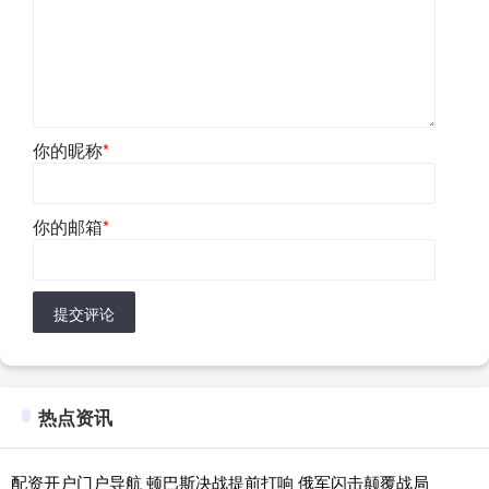
你的昵称
*
你的邮箱
*
提交评论
热点资讯
配资开户门户导航 顿巴斯决战提前打响 俄军闪击颠覆战局