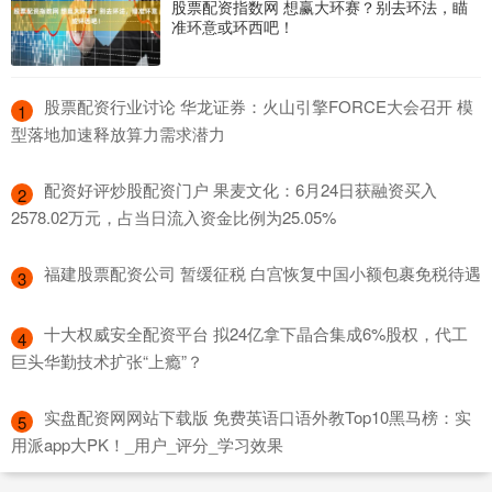
股票配资指数网 想赢大环赛？别去环法，瞄
准环意或环西吧！
​股票配资行业讨论 华龙证券：火山引擎FORCE大会召开 模
1
型落地加速释放算力需求潜力
​配资好评炒股配资门户 果麦文化：6月24日获融资买入
2
2578.02万元，占当日流入资金比例为25.05%
​福建股票配资公司 暂缓征税 白宫恢复中国小额包裹免税待遇
3
​十大权威安全配资平台 拟24亿拿下晶合集成6%股权，代工
4
巨头华勤技术扩张“上瘾”？
​实盘配资网网站下载版 免费英语口语外教Top10黑马榜：实
5
用派app大PK！_用户_评分_学习效果