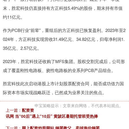
末，胜宏科技仍直接持有方正科技5.49%的股份，期末持有市值
约11亿元。
作为PCB行业“前辈”，重组后的方正科技已恢复盈利。2023年至2
024年，方正科技实现营收31.49亿元、34.82亿元，归母净利润1.
35亿元、2.57亿元。
2023年，胜宏科技还收购了MFS集团。股权交割完成后，公司形
成了覆盖刚性电路板、挠性电路板的全系列PCB产品组合。
胜宏科技此次启动港股上市计划股票配资合同，能否成功借力国
际资本市场实现战略跃迁，已然成为业界关注的焦点。
申宝策略提示：文章来自网络，不代表本站观点。
上一篇：
配资资
讯网 当“00后”遇上“10后” 黄陂区暑期托管班受热捧
下一篇：
网上配资炒股网站 钢琴教父，卖掉海伦钢琴