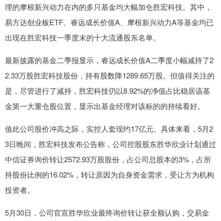
理的摩根新兴动力在内的多只基金均大幅加仓胜宏科技。其中，
易方达创业板ETF、睿远成长价值A、摩根新兴动力A等基金均已
出现在胜宏科技一季度末的十大流通股东名单。
最新披露的基金二季报显示，睿远成长价值A二季度小幅减持了2
2.33万股胜宏科技股份，持有股数降1289.65万股。但值得关注的
是，尽管进行了减持，胜宏科技仍以8.92%的净值占比稳居该基
金第一大重仓股位置，显示出基金经理对该标的的持续看好。
值此公司股价冲高之际，实控人套现约17亿元。具体来看，5月2
3日晚间，胜宏科技发布公告称，公司控股股东胜华欣业计划通过
中信证券询价转让2572.93万股股份，占公司总股本的3%，占所
持股份比例的16.02%，转让原因为自身资金需求，受让方为机构
投资者。
5月30日，公司官宣胜华欣业最终询价转让获全额认购，交易金