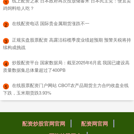
​线上配资之家 日本政府再次投放储备米 日本民主党：便宜卖
1
鸡饲料给人吃？
​在线配资电话 国际贵金属期货涨跌不一
2
​正规实盘股票配资 高露洁棕榄季度业绩超预期 预警关税将持
3
续构成挑战
​炒股配资平台 国家数据局：截至2025年6月底 我国已建设高
4
质量数据集总体量超过了400PB
​在线股票配资门户网站 CBOT农产品期货主力合约收盘全线
5
下跌，玉米期货跌3.93%
配资炒股官网官网
配资网官网