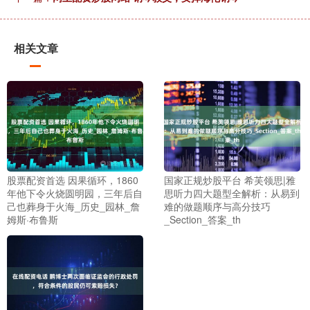
相关文章
股票配资首选 因果循环，1860
国家正规炒股平台 希芙领思|雅
年他下令火烧圆明园，三年后自
思听力四大题型全解析：从易到
己也葬身于火海_历史_园林_詹
难的做题顺序与高分技巧
姆斯·布鲁斯
_Section_答案_th