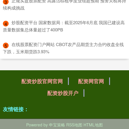
​正规实盘股票配资 高露洁棕榄季度业绩超预期 预警关税将持
3
续构成挑战
​炒股配资平台 国家数据局：截至2025年6月底 我国已建设高
4
质量数据集总体量超过了400PB
​在线股票配资门户网站 CBOT农产品期货主力合约收盘全线
5
下跌，玉米期货跌3.93%
配资炒股官网官网
配资网官网
配资炒股开户
友情链接：
Powered by
申宝策略
RSS地图
HTML地图