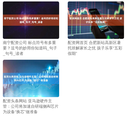
南宁配资公司 标点符号有多重
配资网首页 合肥新站高新区暑
要？逗号的妙用你知道吗_句子
托班解家长之忧 孩子乐享“五彩
_句号_读者
假期”
配资头条网站 亚马逊硬件主
管：公司将加速自研端侧AI芯片
为设备“换芯”做准备